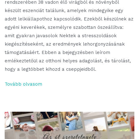
rendszerében 38 vadon élő virágból és növényből
készült eszenciát találunk, amelyek mindegyike egy
adott lelkiállapothoz kapcsolódik. Ezekből készülnek az
egyéni keverékek, személyre szabottan öszeállítva:
amit gyakran javasolok Nektek a stresszoldások
kiegészítéseként, az eredmények lehorgonyzásának
támogatásáért. Ebben a bejegyzésben leírom
emlékeztetőül az otthoni helyes adagolást, és tárolást,
hogy a legtöbbet kihozd a cseppjeidből.
Tovább olvasom