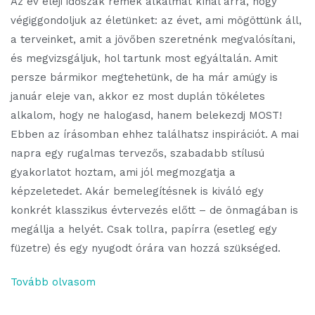
Az év eleji időszak remek alkalmat kínál arra, hogy
végiggondoljuk az életünket: az évet, ami mögöttünk áll,
a terveinket, amit a jövőben szeretnénk megvalósítani,
és megvizsgáljuk, hol tartunk most egyáltalán. Amit
persze bármikor megtehetünk, de ha már amúgy is
január eleje van, akkor ez most duplán tökéletes
alkalom, hogy ne halogasd, hanem belekezdj MOST!
Ebben az írásomban ehhez találhatsz inspirációt. A mai
napra egy rugalmas tervezős, szabadabb stílusú
gyakorlatot hoztam, ami jól megmozgatja a
képzeletedet. Akár bemelegítésnek is kiváló egy
konkrét klasszikus évtervezés előtt – de önmagában is
megállja a helyét. Csak tollra, papírra (esetleg egy
füzetre) és egy nyugodt órára van hozzá szükséged.
Tovább olvasom