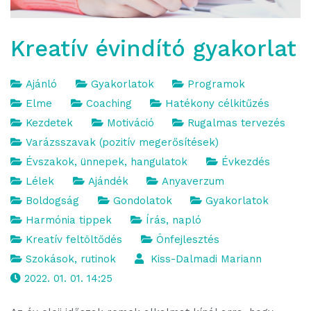
Kreatív évindító gyakorlat
Ajánló
Gyakorlatok
Programok
Elme
Coaching
Hatékony célkitűzés
Kezdetek
Motiváció
Rugalmas tervezés
Varázsszavak (pozitív megerősítések)
Évszakok, ünnepek, hangulatok
Évkezdés
Lélek
Ajándék
Anyaverzum
Boldogság
Gondolatok
Gyakorlatok
Harmónia tippek
Írás, napló
Kreatív feltöltődés
Önfejlesztés
Szokások, rutinok
Kiss-Dalmadi Mariann
2022. 01. 01. 14:25