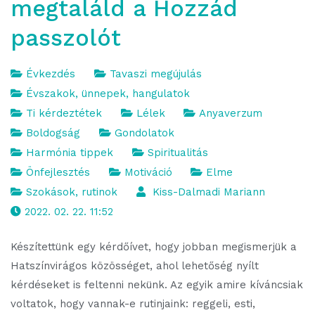
megtaláld a Hozzád
passzolót
Évkezdés
Tavaszi megújulás
Évszakok, ünnepek, hangulatok
Ti kérdeztétek
Lélek
Anyaverzum
Boldogság
Gondolatok
Harmónia tippek
Spiritualitás
Önfejlesztés
Motiváció
Elme
Szokások, rutinok
Kiss-Dalmadi Mariann
2022. 02. 22. 11:52
Készítettünk egy kérdőívet, hogy jobban megismerjük a
Hatszínvirágos közösséget, ahol lehetőség nyílt
kérdéseket is feltenni nekünk. Az egyik amire kíváncsiak
voltatok, hogy vannak-e rutinjaink: reggeli, esti,