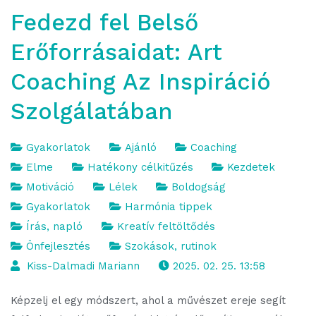
Fedezd fel Belső
Erőforrásaidat: Art
Coaching Az Inspiráció
Szolgálatában
Gyakorlatok
Ajánló
Coaching
Elme
Hatékony célkitűzés
Kezdetek
Motiváció
Lélek
Boldogság
Gyakorlatok
Harmónia tippek
Írás, napló
Kreatív feltöltődés
Önfejlesztés
Szokások, rutinok
Kiss-Dalmadi Mariann
2025. 02. 25. 13:58
Képzelj el egy módszert, ahol a művészet ereje segít