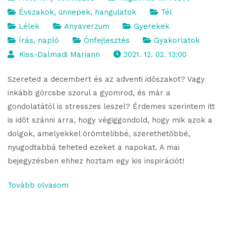
Évszakok, ünnepek, hangulatok
Tél
Lélek
Anyaverzum
Gyerekek
Írás, napló
Önfejlesztés
Gyakorlatok
Kiss-Dalmadi Mariann
2021. 12. 02. 13:00
Szereted a decembert és az adventi időszakot? Vagy
inkább görcsbe szorul a gyomrod, és már a
gondolatától is stresszes leszel? Érdemes szerintem itt
is időt szánni arra, hogy végiggondold, hogy mik azok a
dolgok, amelyekkel örömtelibbé, szerethetőbbé,
nyugodtabbá teheted ezeket a napokat. A mai
bejegyzésben ehhez hoztam egy kis inspirációt!
Tovább olvasom