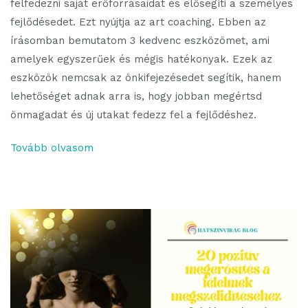
felfedezni saját erőforrásaidat és elősegíti a személyes
fejlődésedet. Ezt nyújtja az art coaching. Ebben az
írásomban bemutatom 3 kedvenc eszközömet, ami
amelyek egyszerűek és mégis hatékonyak. Ezek az
eszközök nemcsak az önkifejezésedet segítik, hanem
lehetőséget adnak arra is, hogy jobban megértsd
önmagadat és új utakat fedezz fel a fejlődéshez.
Tovább olvasom