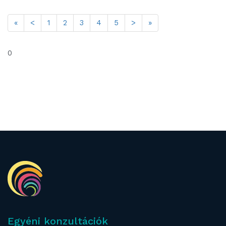
«
<
1
2
3
4
5
>
»
0
Egyéni konzultációk