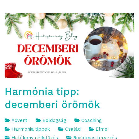
Harmónia tipp:
decemberi örömök
Advent
Boldogság
Coaching
Harmónia tippek
Család
Elme
Hatékony célkitűzés
Rugalmas tervezés