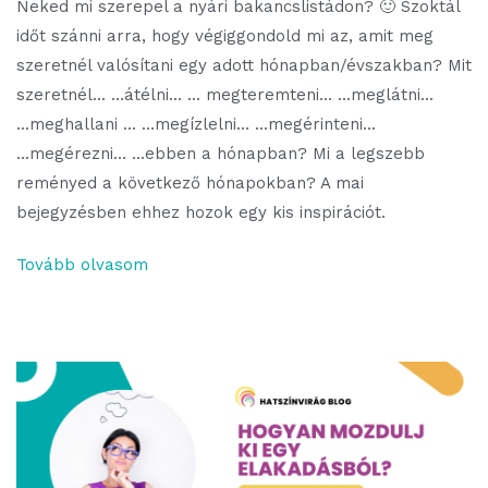
Neked mi szerepel a nyári bakancslistádon? 🙂 Szoktál
időt szánni arra, hogy végiggondold mi az, amit meg
szeretnél valósítani egy adott hónapban/évszakban? Mit
szeretnél... ...átélni... ... megteremteni... ...meglátni...
...meghallani ... ...megízlelni... ...megérinteni...
...megérezni... ...ebben a hónapban? Mi a legszebb
reményed a következő hónapokban? A mai
bejegyzésben ehhez hozok egy kis inspirációt.
Tovább olvasom