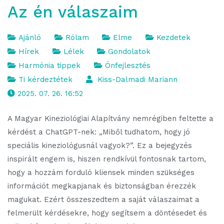
Az én válaszaim
Ajánló
Rólam
Elme
Kezdetek
Hírek
Lélek
Gondolatok
Harmónia tippek
Önfejlesztés
Ti kérdeztétek
Kiss-Dalmadi Mariann
2025. 07. 26. 16:52
A Magyar Kineziológiai Alapítvány nemrégiben feltette a
kérdést a ChatGPT-nek: „Miből tudhatom, hogy jó
speciális kineziológusnál vagyok?”. Ez a bejegyzés
inspirált engem is, hiszen rendkívül fontosnak tartom,
hogy a hozzám forduló kliensek minden szükséges
információt megkapjanak és biztonságban érezzék
magukat. Ezért összeszedtem a saját válaszaimat a
felmerült kérdésekre, hogy segítsem a döntésedet és