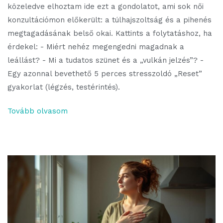
közeledve elhoztam ide ezt a gondolatot, ami sok női
konzultációmon előkerült: a túlhajszoltság és a pihenés
megtagadásának belső okai. Kattints a folytatáshoz, ha
érdekel: - Miért nehéz megengedni magadnak a
leállást? - Mi a tudatos szünet és a „vulkán jelzés”? -
Egy azonnal bevethető 5 perces stresszoldó „Reset”
gyakorlat (légzés, testérintés).
Tovább olvasom