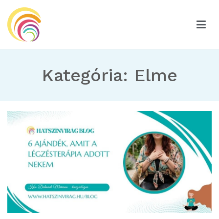
Ugrás
a
tartalomhoz
Hatszínvirág
Hatszínvirág
Kategória: Elme