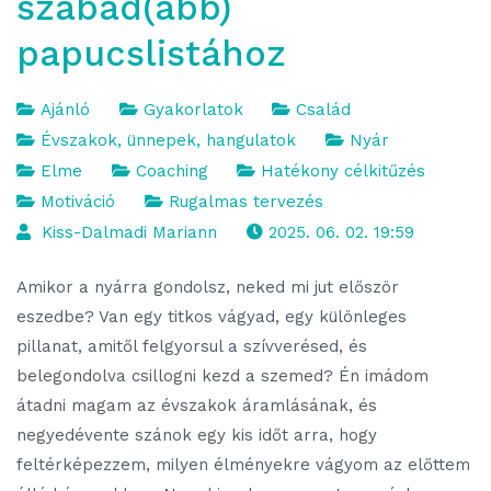
szabad(abb)
papucslistához
Ajánló
Gyakorlatok
Család
Évszakok, ünnepek, hangulatok
Nyár
Elme
Coaching
Hatékony célkitűzés
Motiváció
Rugalmas tervezés
Kiss-Dalmadi Mariann
2025. 06. 02. 19:59
Amikor a nyárra gondolsz, neked mi jut először
eszedbe? Van egy titkos vágyad, egy különleges
pillanat, amitől felgyorsul a szívverésed, és
belegondolva csillogni kezd a szemed? Én imádom
átadni magam az évszakok áramlásának, és
negyedévente szánok egy kis időt arra, hogy
feltérképezzem, milyen élményekre vágyom az előttem