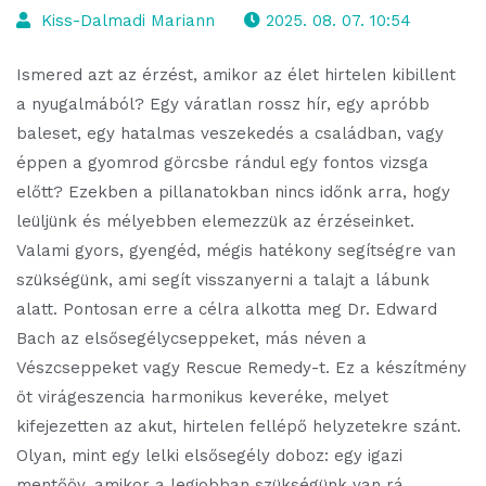
Kiss-Dalmadi Mariann
2025. 08. 07. 10:54
Ismered azt az érzést, amikor az élet hirtelen kibillent
a nyugalmából? Egy váratlan rossz hír, egy apróbb
baleset, egy hatalmas veszekedés a családban, vagy
éppen a gyomrod görcsbe rándul egy fontos vizsga
előtt? Ezekben a pillanatokban nincs időnk arra, hogy
leüljünk és mélyebben elemezzük az érzéseinket.
Valami gyors, gyengéd, mégis hatékony segítségre van
szükségünk, ami segít visszanyerni a talajt a lábunk
alatt. Pontosan erre a célra alkotta meg Dr. Edward
Bach az elsősegélycseppeket, más néven a
Vészcseppeket vagy Rescue Remedy-t. Ez a készítmény
öt virágeszencia harmonikus keveréke, melyet
kifejezetten az akut, hirtelen fellépő helyzetekre szánt.
Olyan, mint egy lelki elsősegély doboz: egy igazi
mentőöv, amikor a legjobban szükségünk van rá.