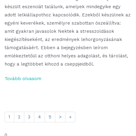
készült eszenciát találunk, amelyek mindegyike egy
adott lelkiállapothoz kapcsolódik. Ezekből készülnek az
egyéni keverékek, személyre szabottan öszeállítva:
amit gyakran javasolok Nektek a stresszoldások
kiegészítéseként, az eredmények lehorgonyzásának
támogatásáért. Ebben a bejegyzésben leírom
emlékeztetőül az otthoni helyes adagolást, és tárolást,
hogy a legtöbbet kihozd a cseppjeidből.
Tovább olvasom
1
2
3
4
5
>
»
0