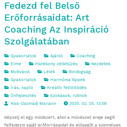
Fedezd fel Belső
Erőforrásaidat: Art
Coaching Az Inspiráció
Szolgálatában
Gyakorlatok
Ajánló
Coaching
Elme
Hatékony célkitűzés
Kezdetek
Motiváció
Lélek
Boldogság
Gyakorlatok
Harmónia tippek
Írás, napló
Kreatív feltöltődés
Önfejlesztés
Szokások, rutinok
Kiss-Dalmadi Mariann
2025. 02. 25. 13:58
Képzelj el egy módszert, ahol a művészet ereje segít
felfedezni saját erőforrásaidat és elősegíti a személyes