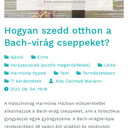
Hogyan szedd otthon a
Bach-virág cseppeket?
Ajánló
Elme
Varázsszavak (pozitív megerősítések)
Lélek
Harmónia tippek
Test
Természetesen
Ti kérdeztétek
Kiss-Dalmadi Mariann
2023. 08. 04. 19:16
A Hatszínvirág Harmónia Házban előszeretettel
alkalmazzuk a Bach-virág cseppeket, ami a holisztikus
gyógyászat egyik gyöngyszeme. A Bach-virágterápia
rendszerében 38 vadon élő virágból és növényből