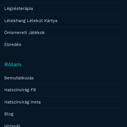
Légzésterápia
Lélekhang Lélekút Kártya
Önismereti Játékok
Ébredés
Rólam
Bemutatkozás
Hatszínvirág FB
Hatszínvirág Insta
Blog
Hírlevél