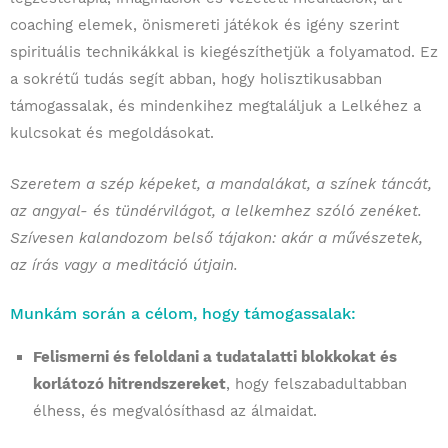
coaching elemek, önismereti játékok és igény szerint
spirituális technikákkal is kiegészíthetjük a folyamatod. Ez
a sokrétű tudás segít abban, hogy holisztikusabban
támogassalak, és mindenkihez megtaláljuk a Lelkéhez a
kulcsokat és megoldásokat.
Szeretem a szép képeket, a mandalákat, a színek táncát,
az angyal- és tündérvilágot, a lelkemhez szóló zenéket.
Szívesen kalandozom belső tájakon: akár a művészetek,
az írás vagy a meditáció útjain.
Munkám során a célom, hogy támogassalak:
Felismerni és feloldani a tudatalatti blokkokat és
korlátozó hitrendszereket
, hogy felszabadultabban
élhess, és megvalósíthasd az álmaidat.