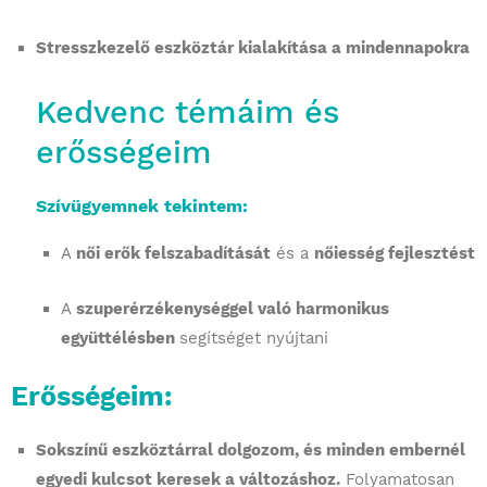
Stresszkezelő eszköztár kialakítása a mindennapokra
Kedvenc témáim és
erősségeim
Szívügyemnek tekintem:
A
női erők felszabadítását
és a
nőiesség fejlesztést
A
szuperérzékenységgel való harmonikus
együttélésben
segítséget nyújtani
Erősségeim:
Sokszínű eszköztárral dolgozom, és minden embernél
egyedi kulcsot keresek a változáshoz.
Folyamatosan