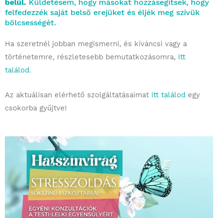
belül.
Küldetésem, hogy másokat hozzásegítsek, hogy
felfedezzék saját belső erejüket és éljék meg szívük
bölcsességét.
Ha szeretnél jobban megismerni, és kíváncsi vagy a
történetemre, részletesebb bemutatkozásomra,
itt
találod.
Az aktuálisan elérhető szolgáltatásaimat
itt találod
egy
csokorba gyűjtve!