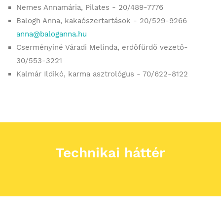
Nemes Annamária, Pilates -
20/489-7776
Balogh Anna,
kakaószertartások - 20/529-9266
anna@baloganna.hu
Cserményiné Váradi Melinda, erdőfürdő vezető-
30/553-3221
Kalmár Ildikó, karma asztrológus - 70/622-8122
Technikai háttér