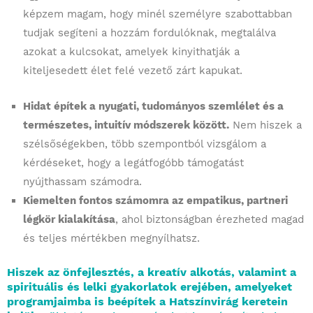
képzem magam, hogy minél személyre szabottabban
tudjak segíteni a hozzám fordulóknak, megtalálva
azokat a kulcsokat, amelyek kinyithatják a
kiteljesedett élet felé vezető zárt kapukat.
Hidat építek a nyugati, tudományos szemlélet és a
természetes, intuitív módszerek között.
Nem hiszek a
szélsőségekben, több szempontból vizsgálom a
kérdéseket, hogy a legátfogóbb támogatást
nyújthassam számodra.
Kiemelten fontos számomra az empatikus, partneri
légkör kialakítása
, ahol biztonságban érezheted magad
és teljes mértékben megnyílhatsz.
Hiszek az önfejlesztés, a kreatív alkotás, valamint a
spirituális és lelki gyakorlatok erejében, amelyeket
programjaimba is beépítek a Hatszínvirág keretein