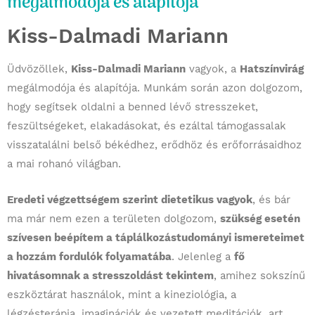
megálmodója és alapítója
Kiss-Dalmadi Mariann
Üdvözöllek,
Kiss-Dalmadi Mariann
vagyok, a
Hatszínvirág
megálmodója és alapítója. Munkám során azon dolgozom,
hogy segítsek oldalni a benned lévő stresszeket,
feszültségeket, elakadásokat, és ezáltal támogassalak
visszatalálni belső békédhez, erődhöz és erőforrásaidhoz
a mai rohanó világban.
Eredeti végzettségem szerint dietetikus vagyok
, és bár
ma már nem ezen a területen dolgozom,
szükség esetén
szívesen beépítem a táplálkozástudományi ismereteimet
a hozzám fordulók folyamatába
. Jelenleg a
fő
hivatásomnak a stresszoldást tekintem
, amihez sokszínű
eszköztárat használok, mint a kineziológia, a
légzésterápia, imaginációk és vezetett meditációk, art