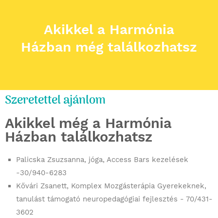
Akikkel a Harmónia
Házban még találkozhatsz
Szeretettel ajánlom
Akikkel még a Harmónia
Házban találkozhatsz
Palicska Zsuzsanna, jóga, Access Bars kezelések
-30/940-6283
Kővári Zsanett, Komplex Mozgásterápia Gyerekeknek,
tanulást támogató neuropedagógiai fejlesztés - 70/431-
3602