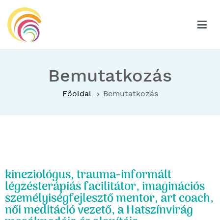
Hatszínvirág
Hatszínvirág
Bemutatkozás
Főoldal
Bemutatkozás
kineziológus, trauma-informált
légzésterápiás facilitátor, imaginációs
személyiségfejlesztő mentor, art coach,
női meditáció vezető, a Hatszínvirág