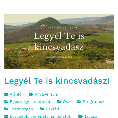
Legyél Te is kincsvadász!
Ajánló
Anyaverzum
Egészséges életmód
Ősz
Programok
Testmozgás
Család
Évszakok, ünnepek, hangulatok
Tavasz