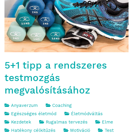
5+1 tipp a rendszeres
testmozgás
megvalósításához
Anyaverzum
Coaching
Egészséges életmód
Életmódváltás
Kezdetek
Rugalmas tervezés
Elme
Hatékony célkitűzés
Motiváció
Test