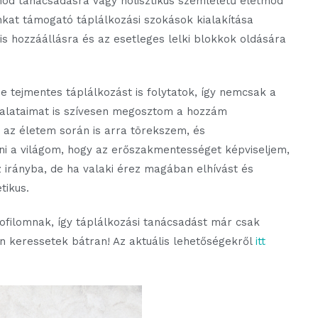
mód tanácsadásra vagy holisztikus szemléletű életmód
kat támogató táplálkozási szokások kialakítása
s hozzáállásra és az esetleges lelki blokkok oldására
 tejmentes táplálkozást is folytatok, így nemcsak a
ztalataimat is szívesen megosztom a hozzám
s az életem során is arra törekszem, és
ni a világom, hogy az erőszakmentességet képviseljem,
 irányba, de ha valaki érez magában elhívást és
tikus.
ofilomnak, így táplálkozási tanácsadást már csak
 keressetek bátran! Az aktuális lehetőségekről
itt