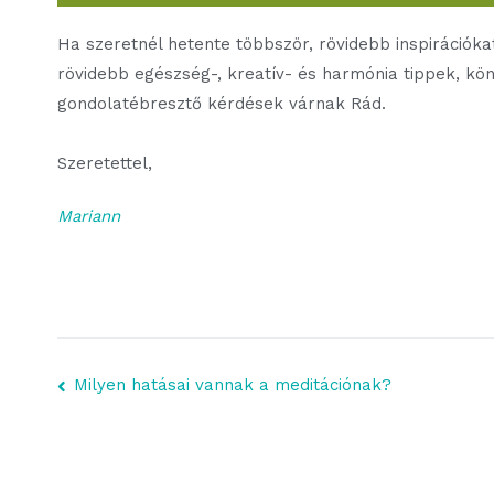
Ha szeretnél hetente többször, rövidebb inspirációka
rövidebb egészség-, kreatív- és harmónia tippek, köny
gondolatébresztő kérdések várnak Rád.
Szeretettel,
Mariann
Bejegyzés
Milyen hatásai vannak a meditációnak?
lapozó