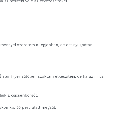
k színesíteni vele az étkezéseiteket.
köménnyel szeretem a legjobban, de ezt nyugodtan
Én air fryer sütőben szoktam elkészíteni, de ha az nincs
tjuk a csicseriborsót.
fokon kb. 20 perc alatt megsül.