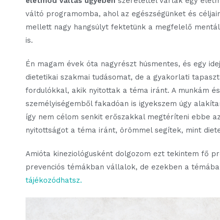
életmód váltás ügyében
szeretettel várlak egy élet
váltó programomba, ahol az egészségünket és céljain
mellett nagy hangsúlyt fektetünk a megfelelő mentáli
is.
Én magam évek óta nagyrészt húsmentes, és egy ideje
dietetikai szakmai tudásomat, de a gyakorlati tapas
fordulókkal, akik nyitottak a téma iránt. A munkám é
személyiségemből fakadóan is igyekszem úgy alakíta
így nem célom senkit erőszakkal megtéríteni ebbe az
nyitottságot a téma iránt, örömmel segítek, mint diete
Amióta kineziológusként dolgozom ezt tekintem fő pr
prevenciós témákban vállalok, de ezekben a témában
tájékozódhatsz.