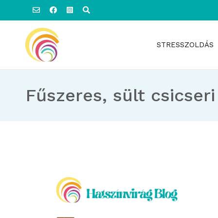
Ugrás
a
tartalomhoz
STRESSZOLDÁS
Hatszínvirág
Hatszínvirág
Fűszeres, sült csicseri