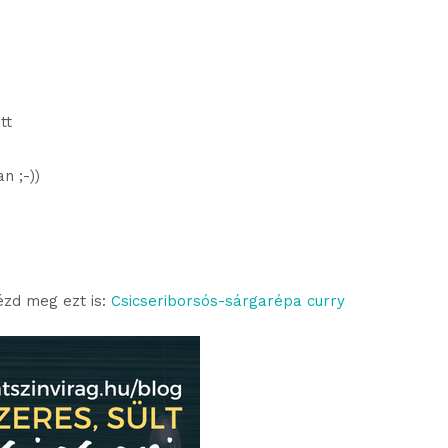
tt
n ;-))
ézd meg ezt is:
Csicseriborsós-sárgarépa curry