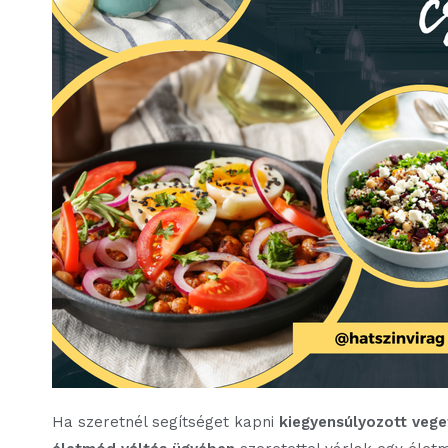
Ha szeretnél segítséget kapni
kiegyensúlyozott vege