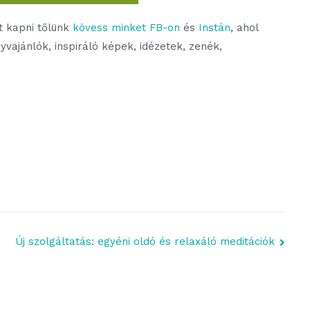
t kapni tőlünk
kövess minket FB-on
és
Instán
, ahol
vajánlók, inspiráló képek, idézetek, zenék,
Új szolgáltatás: egyéni oldó és relaxáló meditációk