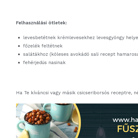
Felhasználási ötletek:
levesbetétnek krémlevesekhez levesgyöngy helye
főzelék feltétnek
salátákhoz (köleses avokádó sali recept hamarosa
fehérjedús nasinak
Ha Te kíváncsi vagy másik csicseriborsós receptre, n