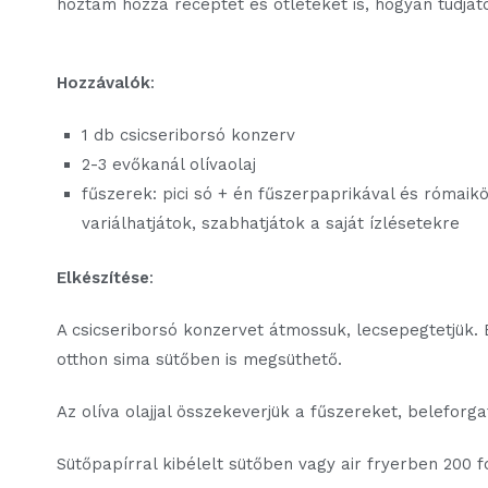
hoztam hozzá receptet és ötleteket is, hogyan tudjáto
Hozzávalók
:
1 db csicseriborsó konzerv
2-3 evőkanál olívaolaj
fűszerek: pici só + én fűszerpaprikával és római
variálhatjátok, szabhatjátok a saját ízlésetekre
Elkészítése
:
A csicseriborsó konzervet átmossuk, lecsepegtetjük. 
otthon sima sütőben is megsüthető.
Az olíva olajjal összekeverjük a fűszereket, beleforga
Sütőpapírral kibélelt sütőben vagy air fryerben 200 