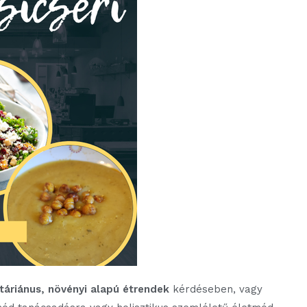
táriánus, növényi alapú étrendek
kérdéseben, vagy