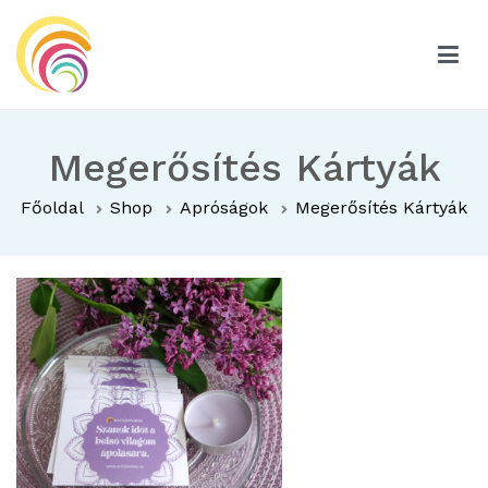
Ugrás
a
tartalomhoz
Hatszínvirág
Hatszínvirág
Megerősítés Kártyák
Főoldal
Shop
Apróságok
Megerősítés Kártyák