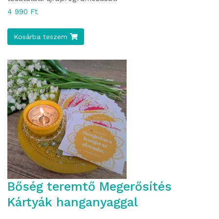
4 990 Ft
Kosárba teszem
Bőség teremtő Megerősítés
Kártyák hanganyaggal