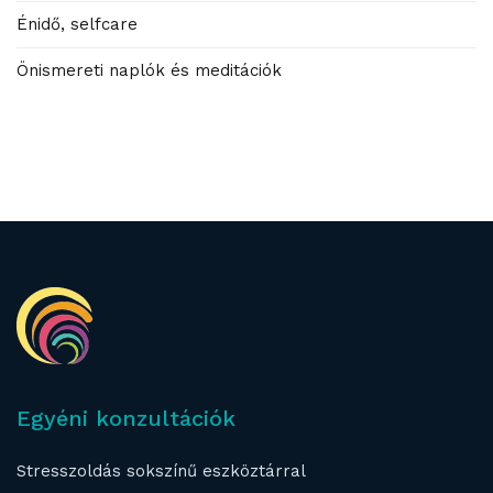
Énidő, selfcare
Önismereti naplók és meditációk
Egyéni konzultációk
Stresszoldás sokszínű eszköztárral