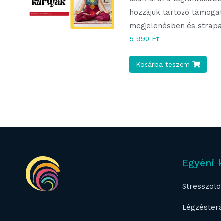
hozzájuk tartozó támogat
megjelenésben és strapabí
5 990 Ft
Kosárba teszem
Egyéni 
Stresszold
Légzéster