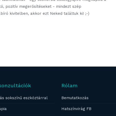
ó, pozitív megerősítéseket - mindezt szép
ró kivitelben, akkor ezt Neked találtuk ki! ;-)
konzultációk
Rólam
ás sokszínű eszköztárral
Bemutatkozás
ápia
Hatszínvirág FB