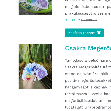
hozzájuk tartozó támogat
megjelenésben és strapab
praktikusságot is szem el
9 990 Ft
10 980 Ft
Kosárba teszem
Csakra Megerős
Támogasd a belső harmón
Csakra Megerősítés Kárty
emberek számára, akik s
pozitív megerősítésekkel
hanganyagot is kapnak, 
tartalmazza. Ezzel a ha
megerősítéseidet, ami 
tudatalatti újraprogramo