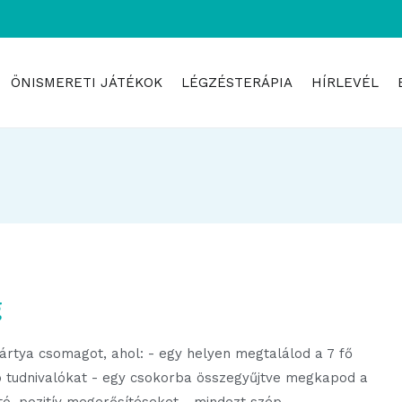
ÖNISMERETI JÁTÉKOK
LÉGZÉSTERÁPIA
HÍRLEVÉL
g
ártya csomagot, ahol: - egy helyen megtalálod a 7 fő
b tudnivalókat - egy csokorba összegyűjtve megkapod a