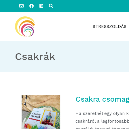
Ugrás
a
tartalomhoz
STRESSZOLDÁS
Hatszínvirág
Hatszínvirág
Csakrák
Csakra csoma
Ha szeretnél egy olyan k
csakráról a legfontosab