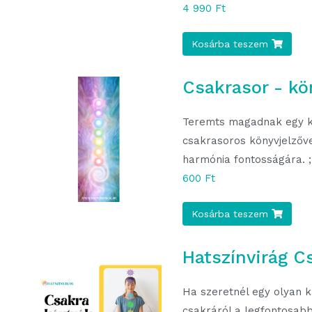
4 990 Ft
Kosárba teszem
Csakrasor - kö
Teremts magadnak egy kis
csakrasoros könyvjelzőv
harmónia fontosságára. ;
600 Ft
Kosárba teszem
Hatszínvirág C
Ha szeretnél egy olyan k
csakráról a legfontosab