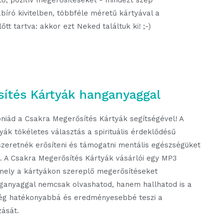
ó, pozitív megerősítéseket - mindezt szép
író kivitelben, többféle méretű kártyával a
őtt tartva: akkor ezt Neked találtuk ki! ;-)
ítés Kártyák hanganyaggal
iád a Csakra Megerősítés Kártyák segítségével! A
ák tökéletes választás a spirituális érdeklődésű
zeretnék erősíteni és támogatni mentális egészségüket
. A Csakra Megerősítés Kártyák vásárlói egy MP3
mely a kártyákon szereplő megerősítéseket
nganyaggal nemcsak olvashatod, hanem hallhatod is a
még hatékonyabbá és eredményesebbé teszi a
zását.