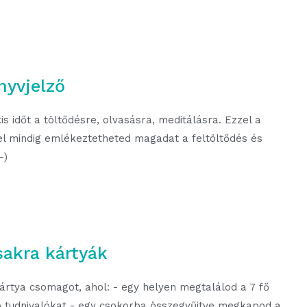
nyvjelző
 időt a töltődésre, olvasásra, meditálásra. Ezzel a
el mindig emlékeztetheted magadat a feltöltődés és
-)
sakra kártyák
ártya csomagot, ahol: - egy helyen megtalálod a 7 fő
b tudnivalókat - egy csokorba összegyűjtve megkapod a