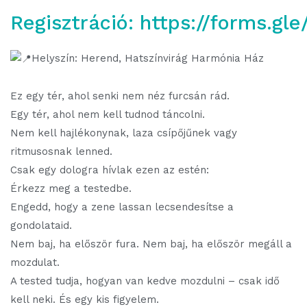
Regisztráció:
https://forms.g
Helyszín: Herend, Hatszínvirág Harmónia Ház
Ez egy tér, ahol senki nem néz furcsán rád.
Egy tér, ahol nem kell tudnod táncolni.
Nem kell hajlékonynak, laza csípőjűnek vagy
ritmusosnak lenned.
Csak egy dologra hívlak ezen az estén:
Érkezz meg a testedbe.
Engedd, hogy a zene lassan lecsendesítse a
gondolataid.
Nem baj, ha először fura. Nem baj, ha először megáll a
mozdulat.
A tested tudja, hogyan van kedve mozdulni – csak idő
kell neki. És egy kis figyelem.