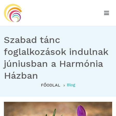
Ugrás
a
tartalomhoz
Hatszínvirág
Hatszínvirág
Szabad tánc
foglalkozások indulnak
júniusban a Harmónia
Házban
FŐODLAL
Blog