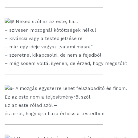
________________________________________
Neked szól ez az este, ha...
– szívesen mozognál kötöttségek nélkül
– kíváncsi vagy a tested jelzéseire
– már egy ideje vágysz „valami másra”
– szeretnél kikapcsolni, de nem a fejedből
– még sosem voltál ilyenen, de érzed, hogy megszólít
________________________________________
A mozgás egyszerre lehet felszabadító és finom.
Ez az este nem a teljesítményről szól.
Ez az este rólad szól –
és arról, hogy újra haza érhess a testedben.
________________________________________