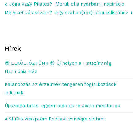
Bejegyzés
Jóga vagy Pilates?
Merülj el a nyárban! Inspiráció
egy szabad(abb) papucslistához
Melyiket válasszam?
lapozó
Hírek
😍 ELKÖLTÖZTÜNK 😍 Új helyen a Hatszínvirág
Harmónia Ház
Kalandozás az érzelmek tengerén foglalkozások
indulnak!
Új szolgáltatás: egyéni oldó és relaxáló meditációk
A StuDió Veszprém Podcast vendége voltam