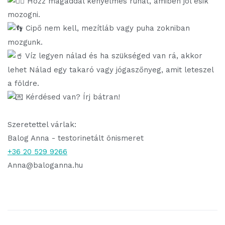
Hozz magaddal kényelmes ruhát, amiben jól esik
mozogni.
Cipő nem kell, mezítláb vagy puha zokniban
mozgunk.
Víz legyen nálad és ha szükséged van rá, akkor
lehet Nálad egy takaró vagy jógaszőnyeg, amit leteszel
a földre.
Kérdésed van? Írj bátran!
Szeretettel várlak:
Balog Anna - testorinetált önismeret
+36 20 529 9266
Anna@baloganna.hu