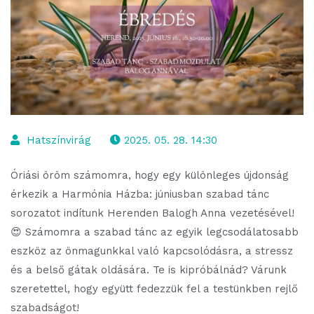
Hatszínvirág
2025. 05. 28. 14:30
Óriási öröm számomra, hogy egy különleges újdonság
érkezik a Harmónia Házba: júniusban szabad tánc
sorozatot indítunk Herenden Balogh Anna vezetésével!
😍 Számomra a szabad tánc az egyik legcsodálatosabb
eszköz az önmagunkkal való kapcsolódásra, a stressz
és a belső gátak oldására. Te is kipróbálnád? Várunk
szeretettel, hogy együtt fedezzük fel a testünkben rejlő
szabadságot!