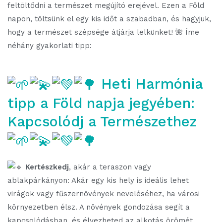
feltöltődni a természet megújító erejével. Ezen a Föld
napon, töltsünk el egy kis időt a szabadban, és hagyjuk,
hogy a természet szépsége átjárja lelkünket! 🌺 Íme
néhány gyakorlati tipp:
Heti Harmónia
tipp a Föld napja jegyében:
Kapcsolódj a Természethez
Kertészkedj
, akár a teraszon vagy
ablakpárkányon: Akár egy kis hely is ideális lehet
virágok vagy fűszernövények neveléséhez, ha városi
környezetben élsz. A növények gondozása segít a
kapcsolódásban, és élvezheted az alkotás örömét.