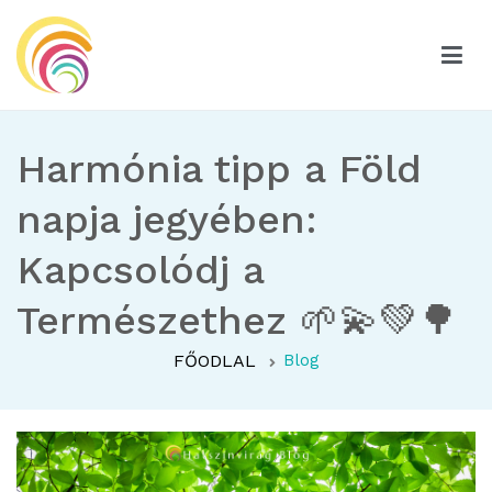
Ugrás
a
tartalomhoz
Hatszínvirág
Hatszínvirág
Harmónia tipp a Föld
napja jegyében:
Kapcsolódj a
Természethez 🌱💫💚🌳
FŐODLAL
Blog