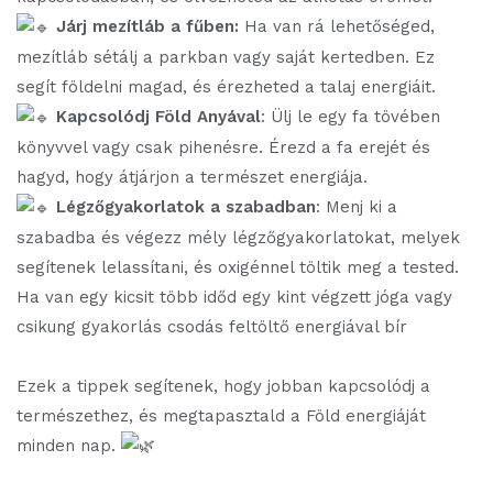
Járj mezítláb a fűben:
Ha van rá lehetőséged,
mezítláb sétálj a parkban vagy saját kertedben. Ez
segít földelni magad, és érezheted a talaj energiáit.
Kapcsolódj Föld Anyával
: Ülj le egy fa tövében
könyvvel vagy csak pihenésre. Érezd a fa erejét és
hagyd, hogy átjárjon a természet energiája.
Légzőgyakorlatok a szabadban
: Menj ki a
szabadba és végezz mély légzőgyakorlatokat, melyek
segítenek lelassítani, és oxigénnel töltik meg a tested.
Ha van egy kicsit több időd egy kint végzett jóga vagy
csikung gyakorlás csodás feltöltő energiával bír
Ezek a tippek segítenek, hogy jobban kapcsolódj a
természethez, és megtapasztald a Föld energiáját
minden nap.