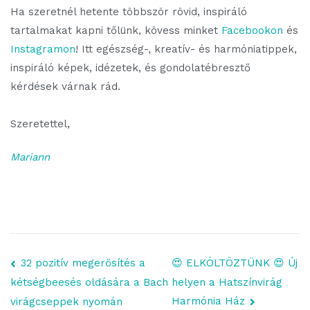
Ha szeretnél hetente többször rövid, inspiráló
tartalmakat kapni tőlünk, kövess minket
Facebookon
és
Instagramon
! Itt egészség-, kreatív- és harmóniatippek,
inspiráló képek, idézetek, és gondolatébresztő
kérdések várnak rád.
Szeretettel,
Mariann
Bejegyzés
32 pozitív megerősítés a
😍 ELKÖLTÖZTÜNK 😍 Új
helyen a Hatszínvirág
kétségbeesés oldására a Bach
lapozó
Harmónia Ház
virágcseppek nyomán