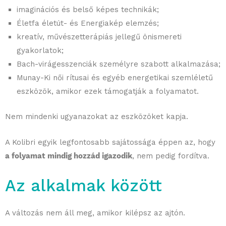
imaginációs és belső képes technikák;
Életfa életút- és Energiakép elemzés;
kreatív, művészetterápiás jellegű önismereti
gyakorlatok;
Bach-virágesszenciák személyre szabott alkalmazása;
Munay-Ki női rítusai és egyéb energetikai szemléletű
eszközök, amikor ezek támogatják a folyamatot.
Nem mindenki ugyanazokat az eszközöket kapja.
A Kolibri egyik legfontosabb sajátossága éppen az, hogy
a folyamat mindig hozzád igazodik
, nem pedig fordítva.
Az alkalmak között
A változás nem áll meg, amikor kilépsz az ajtón.