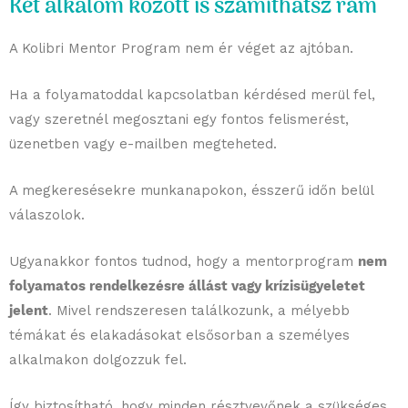
Két alkalom között is számíthatsz rám
A Kolibri Mentor Program nem ér véget az ajtóban.
Ha a folyamatoddal kapcsolatban kérdésed merül fel,
vagy szeretnél megosztani egy fontos felismerést,
üzenetben vagy e-mailben megteheted.
A megkeresésekre munkanapokon, ésszerű időn belül
válaszolok.
Ugyanakkor fontos tudnod, hogy a mentorprogram
nem
folyamatos rendelkezésre állást vagy krízisügyeletet
jelent
. Mivel rendszeresen találkozunk, a mélyebb
témákat és elakadásokat elsősorban a személyes
alkalmakon dolgozzuk fel.
Így biztosítható, hogy minden résztvevőnek a szükséges