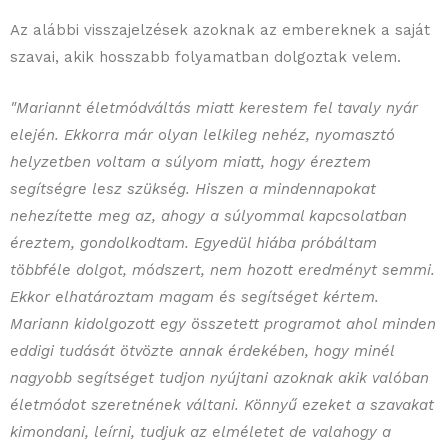
Az alábbi visszajelzések azoknak az embereknek a saját
szavai, akik hosszabb folyamatban dolgoztak velem.
"Mariannt életmódváltás miatt kerestem fel tavaly nyár
elején. Ekkorra már olyan lelkileg nehéz, nyomasztó
helyzetben voltam a súlyom miatt, hogy éreztem
segítségre lesz szükség. Hiszen a mindennapokat
nehezítette meg az, ahogy a súlyommal kapcsolatban
éreztem, gondolkodtam. Egyedül hiába próbáltam
többféle dolgot, módszert, nem hozott eredményt semmi.
Ekkor elhatároztam magam és segítséget kértem.
Mariann kidolgozott egy összetett programot ahol minden
eddigi tudását ötvözte annak érdekében, hogy minél
nagyobb segítséget tudjon nyújtani azoknak akik valóban
életmódot szeretnének váltani. Könnyű ezeket a szavakat
kimondani, leírni, tudjuk az elméletet de valahogy a