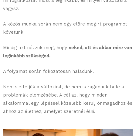
mi foglalkoztat most a leginkább, és milyen változásra
vágysz.
A közös munka során nem egy előre megírt programot
követünk.
Mindig azt nézzük meg, hogy
neked, ott és akkor mire van
leginkább szükséged.
A folyamat során fokozatosan haladunk.
Nem siettetjük a változást, de nem is ragadunk bele a
problémák elemzésébe. A cél az, hogy minden
alkalommal egy lépéssel közelebb kerülj önmagadhoz és
ahhoz az élethez, amelyet szeretnél élni.