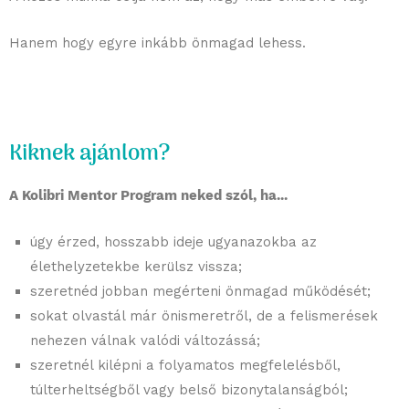
Hanem hogy egyre inkább önmagad lehess.
Kiknek ajánlom?
A Kolibri Mentor Program neked szól, ha...
úgy érzed, hosszabb ideje ugyanazokba az
élethelyzetekbe kerülsz vissza;
szeretnéd jobban megérteni önmagad működését;
sokat olvastál már önismeretről, de a felismerések
nehezen válnak valódi változássá;
szeretnél kilépni a folyamatos megfelelésből,
túlterheltségből vagy belső bizonytalanságból;