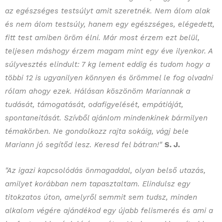
az egészséges testsúlyt amit szeretnék. Nem álom alak
és nem álom testsúly, hanem egy egészséges, elégedett,
fitt test amiben öröm élni. Már most érzem ezt belül,
teljesen máshogy érzem magam mint egy éve ilyenkor. A
súlyvesztés elindult: 7 kg lement eddig és tudom hogy a
többi 12 is ugyanilyen könnyen és örömmel le fog olvadni
rólam ahogy ezek. Hálásan köszönöm Mariannak a
tudását, támogatását, odafigyelését, empátiáját,
spontaneitását. Szívből ajánlom mindenkinek bármilyen
témakörben. Ne gondolkozz rajta sokáig, vágj bele
Mariann jó segítőd lesz. Keresd fel bátran!"
S. J.
"Az igazi kapcsolódás önmagaddal, olyan belső utazás,
amilyet korábban nem tapasztaltam. Elindulsz egy
titokzatos úton, amelyről semmit sem tudsz, minden
alkalom végére ajándékod egy újabb felismerés és ami a