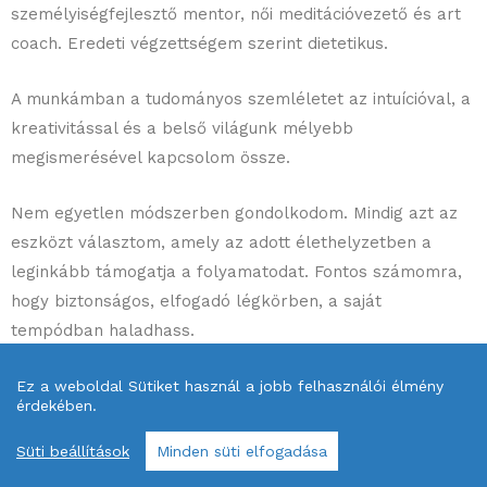
személyiségfejlesztő mentor, női meditációvezető és art
coach. Eredeti végzettségem szerint dietetikus.
A munkámban a tudományos szemléletet az intuícióval, a
kreativitással és a belső világunk mélyebb
megismerésével kapcsolom össze.
Nem egyetlen módszerben gondolkodom. Mindig azt az
eszközt választom, amely az adott élethelyzetben a
leginkább támogatja a folyamatodat. Fontos számomra,
hogy biztonságos, elfogadó légkörben, a saját
tempódban haladhass.
A Kolibri Mentor Programban nem kész válaszokat
Ez a weboldal Sütiket használ a jobb felhasználói élmény
érdekében.
szeretnék adni neked. Abban támogatlak, hogy jobban
megértsd önmagad működését, felismerd a saját
Süti beállítások
Minden süti elfogadása
erőforrásaidat, és megtaláld azokat a lépéseket,