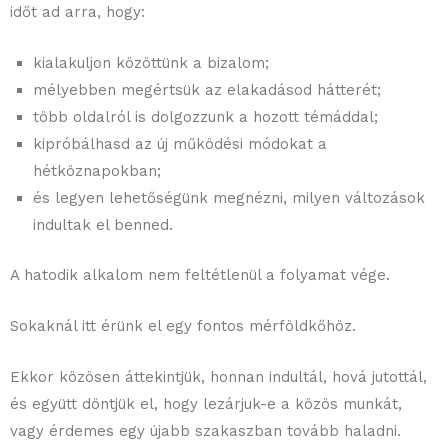
időt ad arra, hogy:
kialakuljon közöttünk a bizalom;
mélyebben megértsük az elakadásod hátterét;
több oldalról is dolgozzunk a hozott témáddal;
kipróbálhasd az új működési módokat a
hétköznapokban;
és legyen lehetőségünk megnézni, milyen változások
indultak el benned.
A hatodik alkalom nem feltétlenül a folyamat vége.
Sokaknál itt érünk el egy fontos mérföldkőhöz.
Ekkor közösen áttekintjük, honnan indultál, hová jutottál,
és együtt döntjük el, hogy lezárjuk-e a közös munkát,
vagy érdemes egy újabb szakaszban tovább haladni.