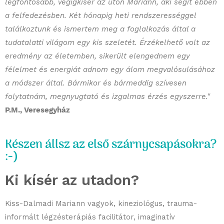
legfontosabb, végigkísér az úton Mariann, aki segít ebben
a felfedezésben. Két hónapig heti rendszerességgel
találkoztunk és ismertem meg a foglalkozás által a
tudatalatti világom egy kis szeletét. Érzékelhető volt az
eredmény az életemben, sikerült elengednem egy
félelmet és energiát adnom egy álom megvalósulásához
a módszer által. Bármikor és bármeddig szívesen
folytatnám, megnyugtató és izgalmas érzés egyszerre."
P.M., Veresegyház
Készen állsz az első szárnycsapásokra?
:-)
Ki kísér az utadon?
Kiss-Dalmadi Mariann vagyok, kineziológus, trauma-
informált légzésterápiás facilitátor, imaginatív