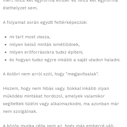
mert nincs két egyforma ember és nincs két egyforma
élethelyzet sem.
A folyamat során együtt feltérképezzük:
mi tart most vissza,
milyen belső minták ismétlődnek,
milyen erőforrásokra tudsz építeni,
és hogyan tudsz egyre inkább a saját utadon haladni.
A Kolibri nem arról szól, hogy "megjavítsalak".
Hiszem, hogy nem hibás vagy. Sokkal inkább olyan
működési mintákat hordozol, amelyek valamikor
segítettek túlélni vagy alkalmazkodni, ma azonban már
nem szolgálnak.
A közös munka célja nem az, hogy más emberré válj.