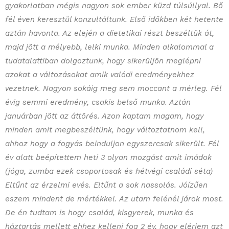
gyakorlatban mégis nagyon sok ember küzd túlsúllyal. Bő
fél éven keresztül konzultáltunk. Első időkben két hetente
aztán havonta. Az elején a dietetikai részt beszéltük át,
majd jött a mélyebb, lelki munka. Minden alkalommal a
tudatalattiban dolgoztunk, hogy sikerüljön meglépni
azokat a változásokat amik valódi eredményekhez
vezetnek. Nagyon sokáig meg sem moccant a mérleg. Fél
évig semmi eredmény, csakis belső munka. Aztán
januárban jött az áttörés. Azon kaptam magam, hogy
minden amit megbeszéltünk, hogy változtatnom kell,
ahhoz hogy a fogyás beinduljon egyszercsak sikerült. Fél
év alatt beépítettem heti 3 olyan mozgást amit imádok
(jóga, zumba ezek csoportosak és hétvégi családi séta)
Eltűnt az érzelmi evés. Eltűnt a sok nassolás. Jóízűen
eszem mindent de mértékkel. Az utam felénél járok most.
De én tudtam is hogy család, kisgyerek, munka és
háztartás mellett ehhez kelleni fog 2 év, hogy elérjem azt