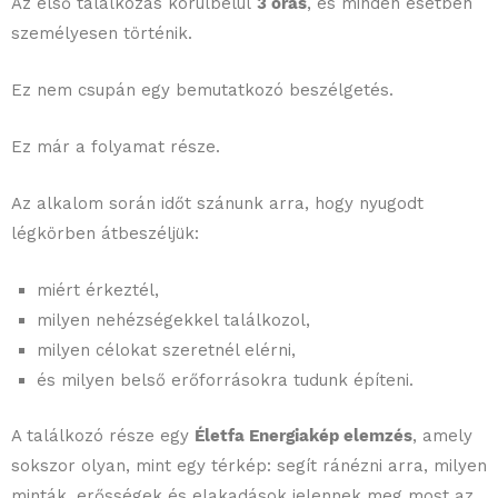
Az első találkozás körülbelül
3 órás
, és minden esetben
személyesen történik.
Ez nem csupán egy bemutatkozó beszélgetés.
Ez már a folyamat része.
Az alkalom során időt szánunk arra, hogy nyugodt
légkörben átbeszéljük:
miért érkeztél,
milyen nehézségekkel találkozol,
milyen célokat szeretnél elérni,
és milyen belső erőforrásokra tudunk építeni.
A találkozó része egy
Életfa Energiakép elemzés
, amely
sokszor olyan, mint egy térkép: segít ránézni arra, milyen
minták, erősségek és elakadások jelennek meg most az